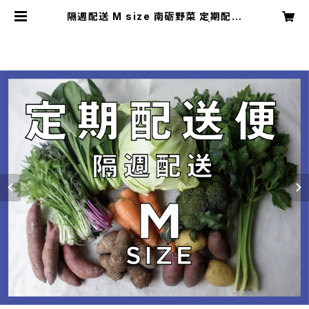
隔週配送 M size 南砺野菜 定期配送
便 (9〜11種類程度のお野菜) | nant
onone