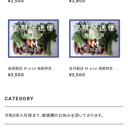
¥3,500
¥3,800
野菜)
毎週配送 M size 南砺野菜 定
各月配送 M size 南砺野菜 定
期配送便 (9〜11種類程度のお
期配送便 (9〜11種類程度のお
¥3,500
¥3,500
野菜)
野菜)
CATEGORY
令和6年４月頃まで、端境期のお休みを頂いております。