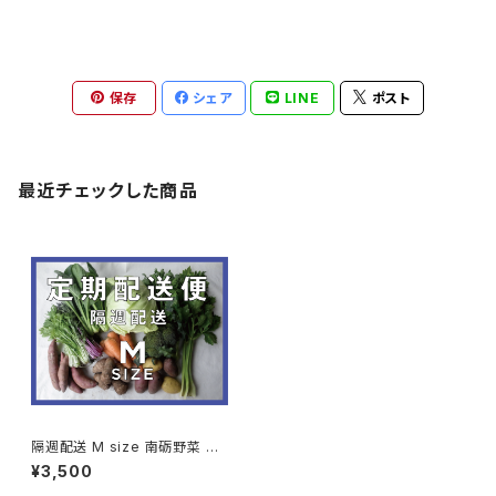
保存
シェア
LINE
ポスト
最近チェックした商品
隔週配送 M size 南砺野菜 定
期配送便 (9〜11種類程度のお
¥3,500
野菜)